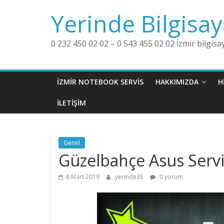
Skip
Yerinde Bilgisay
to
content
0 232 450 02 02 – 0 543 455 02 02 İzmir bilgisay
İZMİR NOTEBOOK SERVİS
HAKKIMIZDA
H
İLETİŞİM
Genel
Güzelbahçe Asus Servi
8 Mart 2019
yerinde35
0 yorum