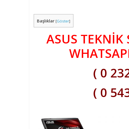
Başlıklar
[
Göster
]
ASUS TEKNİK 
WHATSAPP
( 0 23
( 0 54