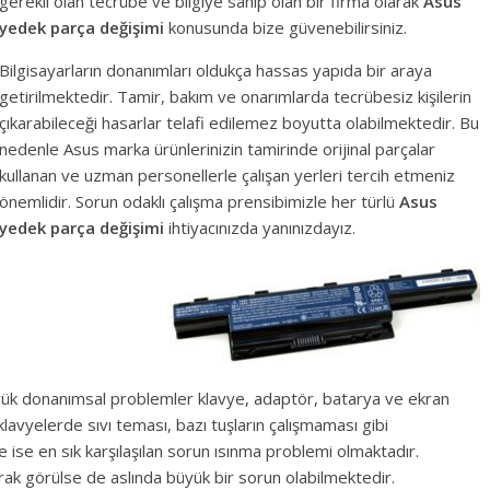
gerekli olan tecrübe ve bilgiye sahip olan bir firma olarak
Asus
yedek parça değişimi
konusunda bize güvenebilirsiniz.
Bilgisayarların donanımları oldukça hassas yapıda bir araya
getirilmektedir. Tamir, bakım ve onarımlarda tecrübesiz kişilerin
çıkarabileceği hasarlar telafi edilemez boyutta olabilmektedir. Bu
nedenle Asus marka ürünlerinizin tamirinde orijinal parçalar
kullanan ve uzman personellerle çalışan yerleri tercih etmeniz
önemlidir. Sorun odaklı çalışma prensibimizle her türlü
Asus
yedek parça değişimi
ihtiyacınızda yanınızdayız.
k donanımsal problemler klavye, adaptör, batarya ve ekran
avyelerde sıvı teması, bazı tuşların çalışmaması gibi
 ise en sık karşılaşılan sorun ısınma problemi olmaktadır.
ak görülse de aslında büyük bir sorun olabilmektedir.