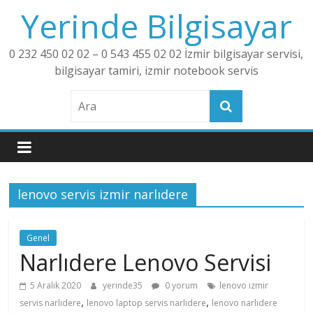
Skip
Yerinde Bilgisayar
to
content
0 232 450 02 02 – 0 543 455 02 02 İzmir bilgisayar servisi,
bilgisayar tamiri, izmir notebook servis
lenovo servis izmir narlıdere
Genel
Narlıdere Lenovo Servisi
5 Aralık 2020
yerinde35
0 yorum
lenovo izmir
,
,
servis narlıdere
lenovo laptop servis narlıdere
lenovo narlıdere