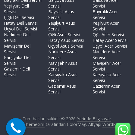
Bayraklı Dell Servisi
Balçova Asus
Balçova Acer
Yeşilyurt Dell
Servisi
Servisi
Servisi
Bayraklı Asus
Bayraklı Acer
Çiğli Dell Servisi
Servisi
Servisi
Hatay Dell Servisi
Yeşilyurt Asus
Yeşilyurt Acer
Üçyol Dell Servisi
Servisi
Servisi
Narlıdere Dell
Çiğli Asus Servisi
Çiğli Acer Servisi
Servisi
Hatay Asus Servisi
Hatay Acer Servisi
Mavişehir Dell
Üçyol Asus Servisi
Üçyol Acer Servisi
Servisi
Narlıdere Asus
Narlıdere Acer
Karşıyaka Dell
Servisi
Servisi
Servisi
Mavişehir Asus
Mavişehir Acer
Gaziemir Dell
Servisi
Servisi
Servisi
Karşıyaka Asus
Karşıyaka Acer
Servisi
Servisi
Gaziemir Asus
Gaziemir Acer
Servisi
Servisi
Tüm hakları saklıdır © 2026
Yerinde Bilgisayar
.
Tema:
ThemeGrill
tarafından ColorMag. Altyapı
WordPress
.